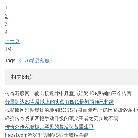
1
2
3
4
下一页
1/4
Tags:
《176精品蓝魔》
相关阅读
传奇新服网：输出接近井中月盘点诅咒10+罗刹的三个传言
分量到达20点及以上的头盔有四顶最初两顶已超级
找私服网难度爆炸的地图BOSS分身血量都上亿玩家却络绎不
轻变传奇畅谈四把手动升级的顶尖王者之刃实属不易
传奇外传私服极其罕见的复活装备重生甲
haosf.com游戏里法师VS羽士取胜关键