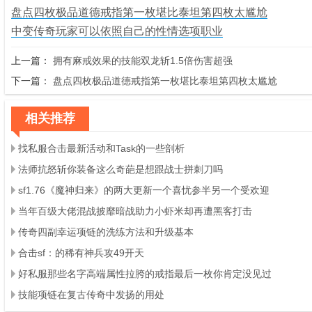
盘点四枚极品道德戒指第一枚堪比泰坦第四枚太尴尬
中变传奇玩家可以依照自己的性情选项职业
上一篇：
拥有麻戒效果的技能双龙斩1.5倍伤害超强
下一篇：
盘点四枚极品道德戒指第一枚堪比泰坦第四枚太尴尬
相关推荐
找私服合击最新活动和Task的一些剖析
法师抗怒斩你装备这么奇葩是想跟战士拼刺刀吗
sf1.76《魔神归来》的两大更新一个喜忧参半另一个受欢迎
当年百级大佬混战披靡暗战助力小虾米却再遭黑客打击
传奇四副幸运项链的洗练方法和升级基本
合击sf：的稀有神兵攻49开天
好私服那些名字高端属性拉胯的戒指最后一枚你肯定没见过
技能项链在复古传奇中发扬的用处