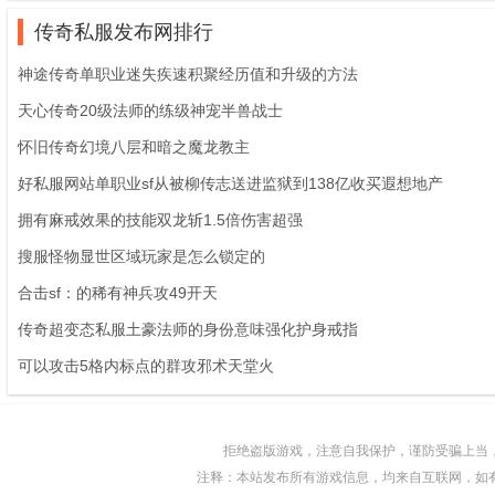
传奇私服发布网排行
神途传奇单职业迷失疾速积聚经历值和升级的方法
天心传奇20级法师的练级神宠半兽战士
怀旧传奇幻境八层和暗之魔龙教主
好私服网站单职业sf从被柳传志送进监狱到138亿收买遐想地产
拥有麻戒效果的技能双龙斩1.5倍伤害超强
搜服怪物显世区域玩家是怎么锁定的
合击sf：的稀有神兵攻49开天
传奇超变态私服土豪法师的身份意味强化护身戒指
可以攻击5格内标点的群攻邪术天堂火
拒绝盗版游戏，注意自我保护，谨防受骗上当
注释：本站发布所有游戏信息，均来自互联网，如