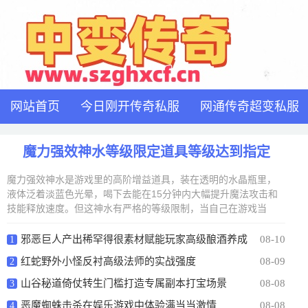
网站首页
今日刚开传奇私服
网通传奇超变私服
魔力强效神水等级限定道具等级达到指定
魔力强效神水是游戏里的高阶增益道具，装在透明的水晶瓶里，
液体泛着淡蓝色光晕，喝下去能在15分钟内大幅提升魔法攻击和
技能释放速度。但这神水有严格的等级限制，当自己在游戏当
邪恶巨人产出稀罕得很素材赋能玩家高级酿酒养成
08-10
1
红蛇野外小怪反衬高级法师的实战强度
08-09
2
山谷秘道倚仗转生门槛打造专属副本打宝场景
08-08
3
恶魔蜘蛛击杀在娱乐游戏中体验满当当激情
08-08
4