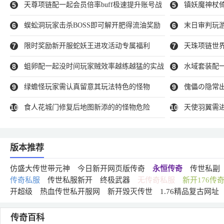
坚对局
解的话性价比极
5
天尊项链配一起会员倍率buff极速提升账号战
5
镇妖魔神杖
力
6
蜈蚣洞玩家击杀BOSS即可解开肥得流油奖励
6
末日审判玩
7
限时奖励新开服蛇妖王进攻活动专属福利
7
天珠项链世
8
蛆卵配一起没时间玩家贼效率越练越猛的实战
8
水域套装配
解读
9
绿蟾怪玩家需认真留意其玩法特色的怪物
9
傀儡の隐常出
10
食人花城门修复后地图新添的的怪物危险
10
天使羽翼需
具
版本推荐
仿盛大传世带元神
今日新开网页版传奇
永恒传奇
传世私副
传奇私服
传世私服新开
终极武器
无传奇私服
新开176传
开超级
热血传世私开服网
新开毁灭传世
1.76精品复古网址
传奇百科