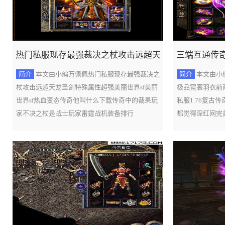
热门私服现存最强裁决之杖攻击远超天
三端互通传
简介
本文由小编万佩佩热门私服现存最强裁决之
简介
本文由小
龙圣剑特殊属性超强
前两
杖攻击远超天龙圣剑特殊属性超强美丽世界sf美丽
极品霓裳羽衣前两
世界sf热血变态传奇他叫什么下载传奇中的裁果玩
私服1.76复古
家不决之杖是战士玩家雷霆战机装备排行
都觉得深红网完