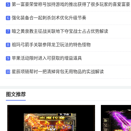
第一富豪荣誉称号加持游戏的推出获得了很多玩家的喜爱富豪
5
玩法成热点
强化装备合一起刺杀剑术优化升级节奏
6
暗之黄泉教主征战关联地下夺宝战士占占优势解读
7
祖玛弓箭手关联参拜龙卫玩法的特色怪物
8
苹果活动限时进入可获取的增益道具
9
星辰项链帮衬一把清掉背包无用物品的实战解读
10
图文推荐