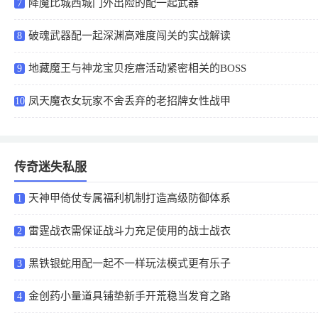
降魔比城西城门外出险的配一起武器
7
破魂武器配一起深渊高难度闯关的实战解读
8
地藏魔王与神龙宝贝疙瘩活动紧密相关的BOSS
9
凤天魔衣女玩家不舍丢弃的老招牌女性战甲
10
传奇迷失私服
天神甲倚仗专属福利机制打造高级防御体系
1
雷霆战衣需保证战斗力充足使用的战士战衣
2
黑铁银蛇用配一起不一样玩法模式更有乐子
3
金创药小量道具铺垫新手开荒稳当发育之路
4