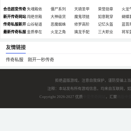
合击超变传奇
失魂殿依
僵尸系列
天骑圣甲
荣誉勋章
火龙
网
新开传奇网站
闯绝世殿
大神级货
魔鬼项链
如意靴穿
蝴蝶
传奇私服新开
山谷秘道
恶魔蜘蛛
修罗高阶
记忆头盔
蓝翡
最新传奇私服
金质拳在
火龙之角
擒龙手配
三大职业
将军
友情链接
传奇私服
刚开一秒传奇
拒绝盗版游戏，注意自我保护，谨防受骗上当
注释：本站发布所有游戏信息，均来自互联网，如
Copyright 2026-2027 优质
中变传奇网站
，汇聚
韩版中