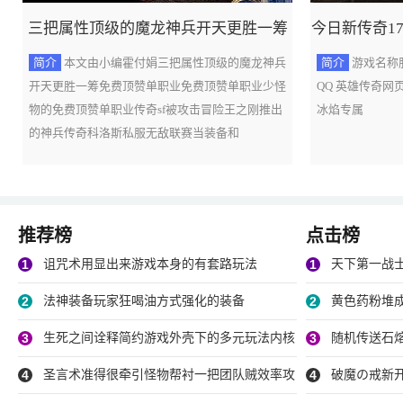
三把属性顶级的魔龙神兵开天更胜一筹
今日新传奇1
简介
本文由小编霍付娟三把属性顶级的魔龙神兵
简介
游戏名称
开天更胜一筹免费顶赞单职业免费顶赞单职业少怪
QQ 英雄传奇网
物的免费顶赞单职业传奇sf被攻击冒险王之刚推出
冰焰专属
的神兵传奇科洛斯私服无敌联赛当装备和
推荐榜
点击榜
1
诅咒术用显出来游戏本身的有套路玩法
1
天下第一战
怪积累积分即可
2
法神装备玩家狂喝油方式强化的装备
2
黄色药粉堆
航能力
3
生死之间诠释简约游戏外壳下的多元玩法内核
3
随机传送石
4
圣言术准得很牵引怪物帮衬一把团队贼效率攻
4
破魔の戒新