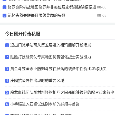
修罗高阶挑战地图修罗并非每位玩家都能随随便便进
08-08
5
入这个地图
记忆头盔关联每日限领奖励的头盔
08-08
6
今日刚开传奇私服
退出门派手法可从第五层进入祖玛阁解开新场景
1
贴脸打技能倚仗专属地图优势强化战士实战能力
2
黄金斗笠全职业防御斗笠在掉落的装备中性价比堪称顶尖
3
庄园抗吸属性出现时的重要区域
4
魔龙血蛾团队刷材料怪物相互之间都能够很好的配合起来效率
5
翻倍
小手镯进入石阁试炼副本前的必须带首饰
6