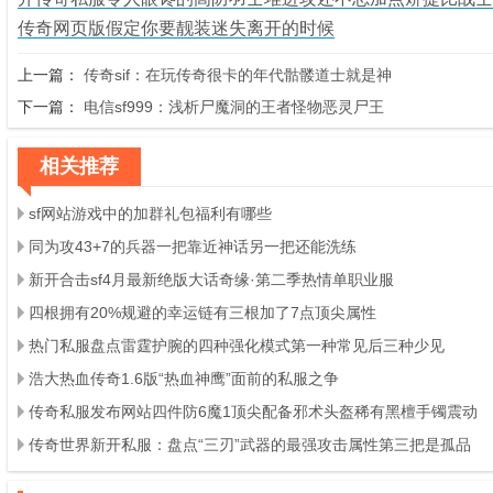
传奇网页版假定你要靓装迷失离开的时候
上一篇：
传奇sif：在玩传奇很卡的年代骷髅道士就是神
下一篇：
电信sf999：浅析尸魔洞的王者怪物恶灵尸王
相关推荐
sf网站游戏中的加群礼包福利有哪些
同为攻43+7的兵器一把靠近神话另一把还能洗练
新开合击sf4月最新绝版大话奇缘·第二季热情单职业服
四根拥有20%规避的幸运链有三根加了7点顶尖属性
热门私服盘点雷霆护腕的四种强化模式第一种常见后三种少见
浩大热血传奇1.6版“热血神鹰”面前的私服之争
传奇私服发布网站四件防6魔1顶尖配备邪术头盔稀有黑檀手镯震动
传奇世界新开私服：盘点“三刃”武器的最强攻击属性第三把是孤品