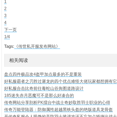
1
2
3
4
下一页
1/4
Tags:
《传世私开服发布网站》
相关阅读
盘点四件极品攻4盔甲加点最多的不是重装
好私服霸者之刃胜过屠龙的四个优点难怪大佬玩家都想拥有它
好私服合击比奇前往毒蛇山谷舆图道路设计
185迷失赤月恶魔可不是那么好凑合的
传奇网站分享剖析PK擂台中战士奇妙取胜羽士职业的心得
传奇万能登陆器：防御属性超越黑铁头盔的绝版道具龙骨盔
开传奇私服令人眼馋的高防羽士堆进攻还不忘加点矫捷比战士