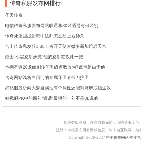
传奇私服发布网排行
圣天传奇
电信传奇私服发布网站联通和30区逍遥有何区别
传奇死服团战进程中法师怎么防止被秒杀
合击传奇私发服1.85上古开天复古微变新加熔岩天宫
战士“小黑怒斩妖魔”他的怒斩在仅此一把
他拥有道26龙纹剑传闻升级点数改为7点也是由于他
传奇网站浅析白日门的专属守卫者带刀护卫
好私服浅析两大躲避属性有个属性还能对麻痹戒指生效
好私服PK中的四句“狠话”最狠的一句不是8L说的
拒绝盗版游戏，注意自我保护，谨防受骗上当
注释：本站发布所有游戏信息，均来自互联网，如
Copyright 2026-2027
中变传奇网站-中变靓