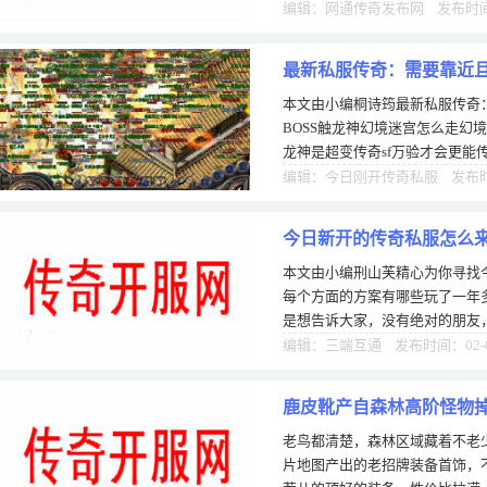
级的话，升级是非常艰难的，想
编辑：网通传奇发布网 发布时间：
最新私服传奇：需要靠近且
本文由小编桐诗筠最新私服传奇
触龙神
BOSS触龙神幻境迷宫怎么走幻
龙神是超变传奇sf万验才会更能
洞的王者，从漫无边际外观传奇
编辑：今日刚开传奇私服 发布时间
今日新开的传奇私服怎么
本文由小编刑山芙精心为你寻找
些
每个方面的方案有哪些玩了一年
是想告诉大家，没有绝对的朋友
持警惕之心，我就曾传奇合击私
编辑：三端互通 发布时间：02-
鹿皮靴产自森林高阶怪物
老鸟都清楚，森林区域藏着不老
片地图产出的老招牌装备首饰，