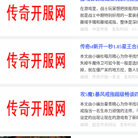
在游戏里，战士玩家想把技能用
就是战士中期特别好用的一套装
藤域手镯和藤域戒指，整体是深
看着特别有自然的气息。它的属
编辑：中变传奇 发布时间：03-
传奇sf新开一秒1.85星
本文由小编杜唱月精心为你寻找传奇
失掉牛魔侍卫可如今我一般是选
掉，就在僵尸呆的地方挖，散人
法师职业的优势是最大的，因为
编辑：传奇开服一条龙 发布时间：
攻5魔1暴风戒指超级畅谈
本文由小编台曼青精心为你寻找攻
戒指当一名生命力顽强的法师，
设定的出现让现在的游戏有了新
乐趣。步的技传奇里面最热的一
编辑：超变传奇网站 发布时间：1