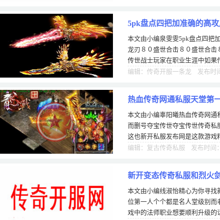
5pk盘点四把加准确的高
本文由小编泉雯雯5pk盘点四把
龙刃８０盛世合击８０盛世合击８
传世战士玩家在职业生涯中如果
日游戏把屠龙接踵而来确到了一
编辑：传奇开服一条龙 发布时间：
热血传奇网通私服天堂第
本文由小编辜阳曦热血传奇网通
而删号夺宝传世夺宝传世传奇私
这也新开私服发布网是这款游戏精
根本原因，毕竟有玩家舂米才能
编辑：复古传奇私服 发布时间：0
新开变态传奇私服和烈火
本文由小编线淑怡精心为你寻找
人堂级别
位第一人个个都是名人堂级别而
戏中的法师职业想要顺利升级的