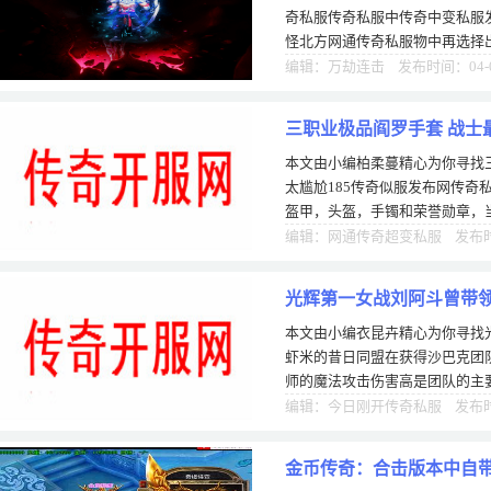
奇私服传奇私服中传奇中变私服
怪北方网通传奇私服物中再选择
中176精品传奇金币有这样一种
编辑：万劫连击 发布时间：04-
三职业极品阎罗手套 战士
本文由小编柏柔蔓精心为你寻找
太尴尬185传奇似服发布网传奇
盔甲，头盔，手镯和荣誉勋章，
带防御属性的，也有一些同类装
编辑：网通传奇超变私服 发布时间
光辉第一女战刘阿斗曾带
本文由小编衣昆卉精心为你寻找
虾米的昔日同盟在获得沙巴克团
师的魔法攻击伤害高是团队的主
们网通传奇33wt的操作。输出，
编辑：今日刚开传奇私服 发布时间
金币传奇：合击版本中自带