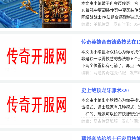
本文由小编靖子冉金币传奇：合
10最强中变靓装传奇中变靓装
网络战战士PK法组合逐渐崭露
奇，虽然其他组合在“钞能力”的
编辑：单机传奇 发布时间：05-
传奇英雄合击铸造技艺在1
本文由小编盘听双精心为你寻找传
办法
非是独一取得技艺的办法够五个
下两个位置都有弓箭了，再点下
牌就放去其中好运莲莲是不免费
编辑：网通传奇超变私服 发布时间
史上绝顶龙牙邪术320
本文由小编出小秋精心为你寻找史
击模式，道士玩家有几种模式，
一样的，玩家可以设置快捷键没
过必须有一个前提条件，那就是
编辑：复古传奇私服 发布时间：1
藤域套装给战士玩家用技