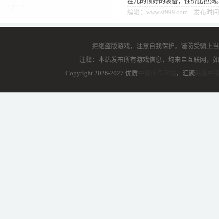
茬儿的顶好的装备，性价比拉满
高，身上大多是新手白装，防御
编辑：www.sf999.com 发布时间
拒绝盗版游戏，注意自我保护，谨防受骗上当
注释：本站发布所有游戏信息，均来自互联网，如
Copyright 2026-2027 优质
中变传奇网站
，汇聚
韩版中