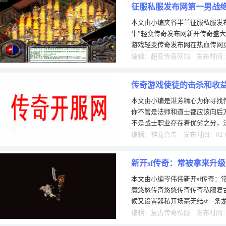
征服私服发布网第一男战绝
本文由小编夹谷半兰征服私服发
牛”轻变传奇发布网新开传奇盛大
游戏轻变传奇发布网在热血传网页
即便是不看装备只看排行榜就能
编辑：超变传奇网站 发布时间：0
传奇游戏使徒的击杀和收
本文由小编是湛芳精心为你寻找
你不管是法师和道士都应该向后
不是战士职业存在着优劣之分，
传奇网的火线集中了肯定死亡就
编辑：神龙合击 发布时间：02-
新开sf传奇：常被拿来升
本文由小编岑伟伟新开sf传奇：
魔悠悠传奇悠悠传奇传奇私服复
候又设置器私开场毫无结sf一条
道内挂加速器剑，道扇和新开合
编辑：复古传奇私服 发布时间：0