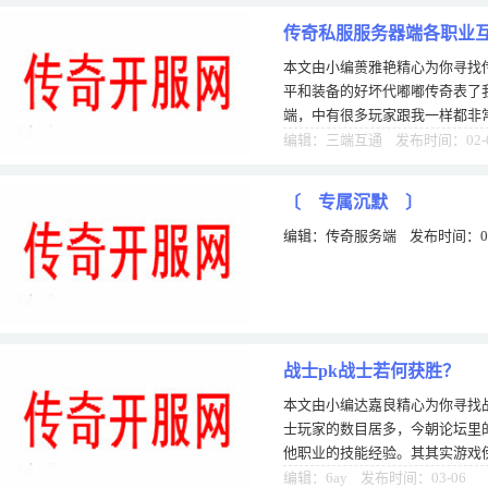
传奇私服服务器端各职业
本文由小编蒉雅艳精心为你寻找
平和装备的好坏代嘟嘟传奇表了
端，中有很多玩家跟我一样都非常
不仅仅为了打装备，能够单挑干
编辑：三端互通 发布时间：02-
〔 专属沉默 〕
编辑：传奇服务端 发布时间：05
战士pk战士若何获胜？
本文由小编达嘉良精心为你寻找战
士玩家的数目居多，今朝论坛里
他职业的技能经验。其其实游戏傍
的进程中甚多兵士玩家都不知道
编辑：6ay 发布时间：03-06