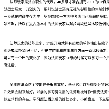
法师玩家是贫血职业的代表，40多级才凑合拥有200+的HP
够战士玩家一刀烈火的，更别说战士还有无视防御属性的刺杀剑
一步就是防御生存为主，毕竟想PK一方面得考虑自己瘦弱的身躯
够不够，所以在复古版本中的法师玩家从起步阶段还是比较低调
法师玩家的技能是多，17级开始就拥有超强的单体输出技能
练级或者PK都很不错，但是在防御和魔御属性方面一直比较尴尬
可以有一个质的变化了，因为法师玩家31级的时候可以学习一个
魔法盾。
早年魔法盾这个技能也是很贵重的，毕竟它可以抵御部分物理
升效果会越来越好。以前的学习魔法盾的法师也被称作“蛋壳法师
鹤立鸡群的存在。学习魔法盾之后的好处多多，小编盘点一下主