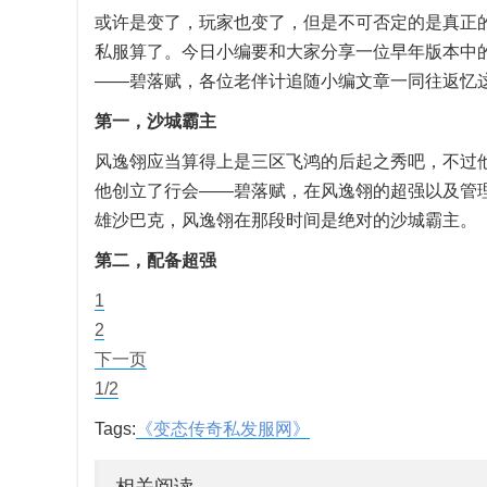
或许是变了，玩家也变了，但是不可否定的是真正
私服算了。今日小编要和大家分享一位早年版本中
——碧落赋，各位老伴计追随小编文章一同往返忆
第一，沙城霸主
风逸翎应当算得上是三区飞鸿的后起之秀吧，不过
他创立了行会——碧落赋，在风逸翎的超强以及管
雄沙巴克，风逸翎在那段时间是绝对的沙城霸主。
第二，配备超强
1
2
下一页
1/2
Tags:
《变态传奇私发服网》