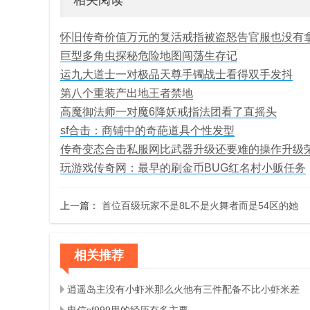
相关阅读
怀旧传奇价值万元的复活戒指被盗怒告官服也没有
巨型多角虫探秘危险地图闯荡生存记
运九大道士一对极品天尊手镯战士看得双手发抖
第八个重装产出地王者禁地
高魔御法师一对魔6降妖戒指法团看了直摇头
sf合击：商铺中的奇葩道具个性发型
传奇变态合击私服网比武器升级还要难的操作升级
玩游戏传奇网：最早的刷金币BUG红名村小贩任务
上一篇：
首位百级玩家不是8L不是火舞者而是54区的她
相关推荐
逍遥岛主没有小虾米那么火他有三件配备不比小虾米差