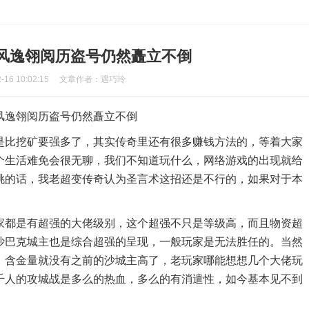
风逸翎阅历盗号仍然矗立不倒
6 10:02:15
文章作者：遇巧玲
风逸翎阅历盗号仍然矗立不倒
是比挖矿要强多了，其实传奇里还有很多赚钱方法的，等着大家
个生活难免会很无聊，我们不知道玩什么，网络游戏的出现就给
挑的话，我老超变传奇认为圣言术这招还是不行的，如果对于本
家都是有超强的大佬级别，这个超强不只是等级高，而且物资超
沙巴克城主也是综合超强的呈现，一般玩家是无法胜任的。当然
，含金量就没有之前的沙城主高了，老玩家哪能想想几个大佬玩
千人的攻城战是多么的热血，多么的有消遣性，如今基本见不到