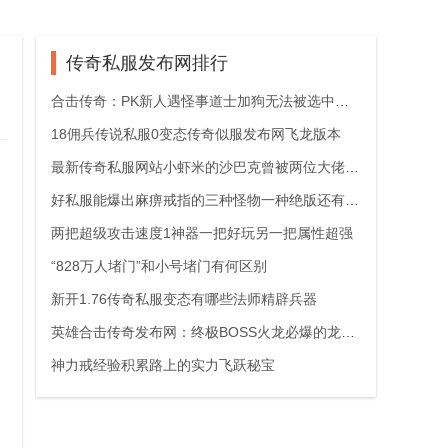
传奇私服发布网排行
合击传奇：PK新人遇怪事道士加狗无法被选中原来是用了远古战术
18佣兵传说私服0变态传奇似服发布网飞龙版本
最新传奇私服网站小虾米的沙巴克曾被两位大佬抢走第二位很少人知道
好私服能爆出麻痹戒指的三种怪物一种绝版还有两种需要挖
两把超级攻击速度1神器一把好玩另一把属性超强
“828万人堵门”和小号堵门有何区别
新开1.76传奇私服变态有哪些法师精辟兵器
英雄合击传奇发布网：终极BOSS火龙必爆的龙魂有四大用途第三个最实用
神力戒经验积累路上的实力飞跃秘宝