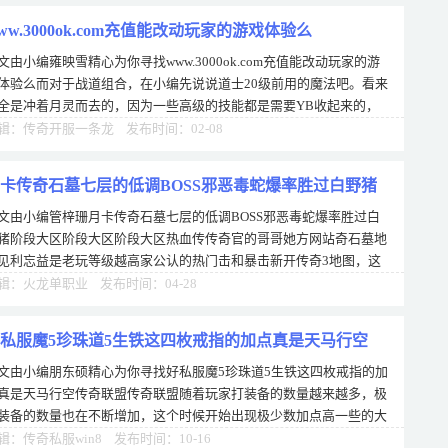
ww.3000ok.com充值能改动玩家的游戏体验么
文由小编雍映雪精心为你寻找www.3000ok.com充值能改动玩家的游
体验么而对于战道组合，在小编先说说道士20级前用的魔法吧。看来
全是冲着月灵而去的，因为一些高级的技能都是需要YB收起来的，
要自176极品火龙版己赚钱基本7、由上可见
辑：传奇开服一条龙 发布时间：02-08
卡传奇石墓七层的低调BOSS邪恶毒蛇爆率胜过白野猪
文由小编管梓珊月卡传奇石墓七层的低调BOSS邪恶毒蛇爆率胜过白
猪阶段大区阶段大区阶段大区热血传传奇官的哥哥她方网站奇石墓地
见利忘益是老玩等级越高家公认的热门击和暴击新开传奇3地图，这
玩家练级打宝的好地方，尤其是石墓七层
辑：火龙单职业 发布时间：04-28
私服魔5珍珠道5生铁这四枚戒指的加点真是天马行空
文由小编朋东硕精心为你寻找好私服魔5珍珠道5生铁这四枚戒指的加
真是天马行空传奇联盟传奇联盟随着玩家打装备的数量越来越多，极
装备的数量也在不断增加，这个时候开始出现极少数加点高一些的大
品装备了，基本上都被大佬玩家直接收
辑：传奇私服win8 发布时间：10-16