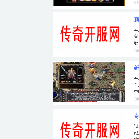
编
顶
本
兽
数
人
编
新
本
个
中
服
编
专
很
战