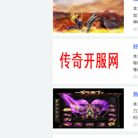
本
部
加
神
意
编
好
本
啥
等
是
编
热
本
刀
时
的
编