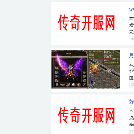
w
本
戏
完
想
编
月
本
野
图
是
编
好
本
点
品
极
编