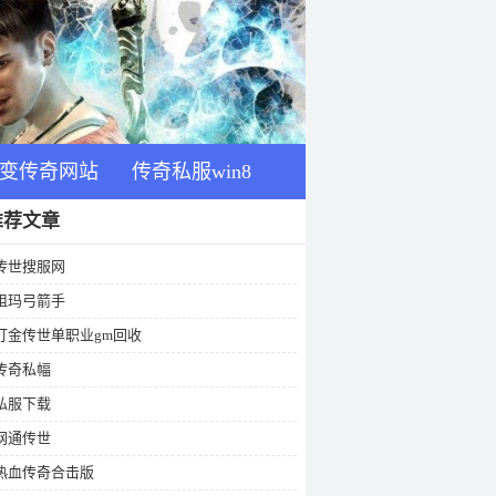
变传奇网站
传奇私服win8
推荐文章
传世搜服网
祖玛弓箭手
打金传世单职业gm回收
传奇私幅
私服下载
网通传世
热血传奇合击版