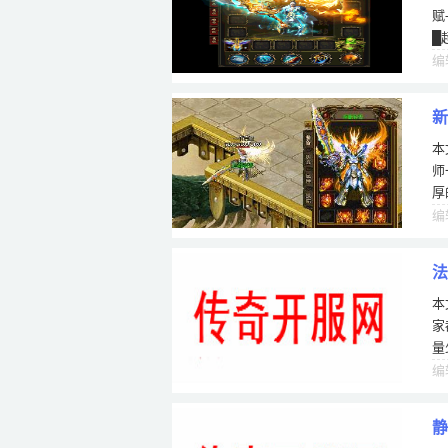
赋
█
编
新
本
清
师
厚
的
编
法
本
家
量
间
编
静