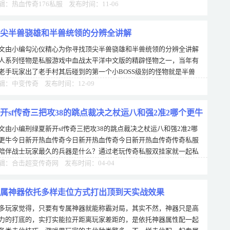
辑：热血传奇176私服 发布时间：11-06
尖半兽骁雄和半兽统领的分辨全讲解
文由小编勾沁仪精心为你寻找顶尖半兽骁雄和半兽统领的分辨全讲解
人系列怪物是私服游戏中血战太平洋中文版的精辟怪物之一，当年有
老手玩家出了老手村其后碰到的第一个小BOSS级别的怪物就是半兽
，这只身材健壮，手持大棒的怪物几下就
辑：中变传奇 发布时间：12-09
开sf传奇三把攻38的跳点裁决之杖运八和强2准2哪个更牛
文由小编刑绿夏新开sf传奇三把攻38的跳点裁决之杖运八和强2准2哪
更牛今日新开热血传奇今日新开热血传奇今日新开热血传奇传奇私服
陪伴战士玩家最久的兵器是什么？通过老玩传奇私服双挂家就一起私
的留言交流以及小编的公益传奇私服传
辑：合击超变传奇网 发布时间：04-04
属神器依托多样走位方式打出顶到天实战效果
多玩家觉得，只要有专属神器就能称霸对局，其实不然，神器只是高
力的打底的，实打实能拉开距离玩家差距的，是依托神器属性配一起