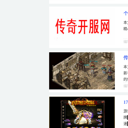
个
本
精
编
传
本
一
新
的
备
编
1
游
牌
速