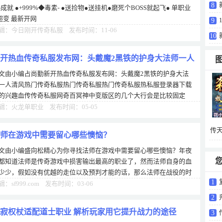
8
-成就 ●+999%◆毒素- ●送捡物●送挂机●磨死个BOSS就起飞● 单职业
超变 最新开网
9
辑：今日刚开传奇私服 发布时间：11-06
10
开热血传奇私服发布网：头戴魔2黑铁的护身大法师一人
文由小编占尚勤新开热血传奇私服发布网：头戴魔2黑铁的护身大法
风
一人清风热门传奇私服热门传奇私服热门传奇私服热私服登录器下载
的兴趣血传传奇私服网奇百冥神中变版区的几个大行会是比较固定
，基本上就是那新开传奇sf发布网站群固
辑：火龙单职业 发布时间：05-05
传
师在游戏中需要留心哪些懊恼？
s
文由小编盛向松精心为你寻找法师在游戏中需要留心哪些懊恼？年夜
都知道法师是传奇游戏中损害输出最高的职业了，然而法师自身的血
少少，假如没有优越的走位以及预判才能的话，那么法师在战役的时
1
并不具备任何优势。可以说法师对于操
辑：sf999.com 发布时间：03-06
的麻
2
寂权杖适配道士职业 解析玩家用它提升战力的途径
3