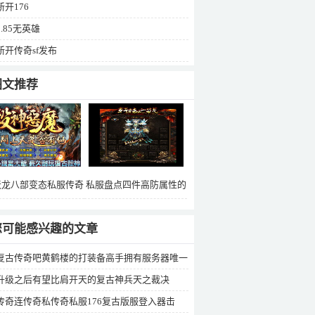
新开176
1.85无英雄
新开传奇sf发布
图文推荐
天龙八部变态私服传奇
私服盘点四件高防属性的
f公布网奇私服补丁下载
极品盔甲加5点防御的重
盔真牛
您可能感兴趣的文章
复古传奇吧黄鹤楼的打装备高手拥有服务器唯一
痹戒指
升级之后有望比肩开天的复古神兵天之裁决
传奇连传奇私传奇私服176复古版服登入器击