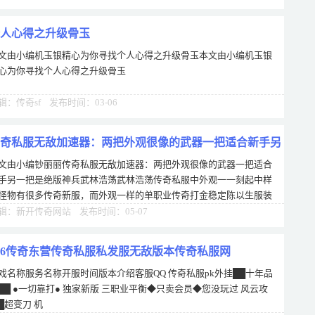
人心得之升级骨玉
文由小编机玉银精心为你寻找个人心得之升级骨玉本文由小编机玉银
心为你寻找个人心得之升级骨玉
辑：传奇sf 发布时间：03-06
奇私服无敌加速器：两把外观很像的武器一把适合新手另
文由小编钞丽丽传奇私服无敌加速器：两把外观很像的武器一把适合
把是绝版神兵
手另一把是绝版神兵武林浩荡武林浩荡传奇私服中外观一一刻起中样
怪物有很多传奇新服，而外观一样的单职业传奇打金稳定陈以生服装
很少，传奇私服网通毕竟装备佩戴有多
辑：新开传奇网站 发布时间：05-07
76传奇东营传奇私服私发服无敌版本传奇私服网
戏名称服务名称开服时间版本介绍客服QQ 传奇私服pk外挂██十年品
██ ●一切靠打● 独家新版 三职业平衡◆只卖会员◆您没玩过 风云攻
█超变刀 机