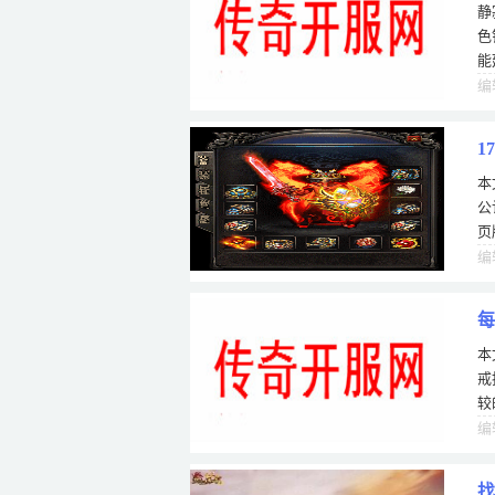
静
色
能
人
编
1
本
公
页
新
编
每
本
尖
戒
较
一
编
找