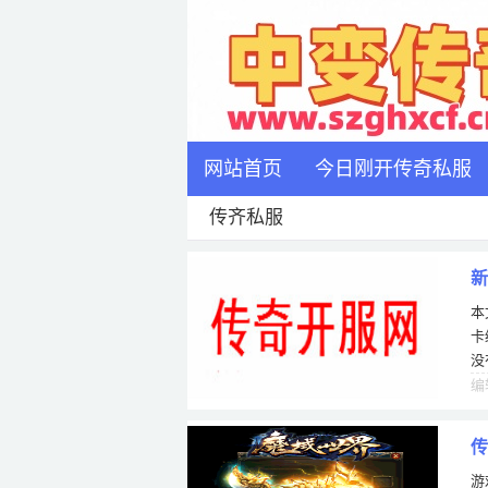
网站首页
今日刚开传奇私服
传齐私服
新
本
卡
没
小
编
传
游