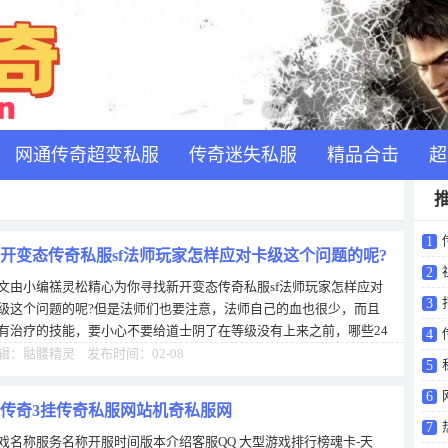
网通传奇超变私服
传奇迷失私服
精品合击
超
1
开变态传奇私服sf法师玩家怎样应对卡级这个问题的呢?
2
文由小编禚灵松精心为你寻找新开变态传奇私服sf法师玩家怎样应对
3
级这个问题的呢?但是法师们也要注意，法师自己的血也很少，而且
有治疗的技能，要小心不要给道士阴了在等级没有上来之前，哪些24
4
时被包场的地图，我从来不去，因为跑
辑：骷髅精灵 发布时间：02-08
5
6
传奇3挂传奇私服网站机奇私服网
7
戏名称服务名称开服时间版本介绍客服QQ 大型游戏排行榜魂卡-天