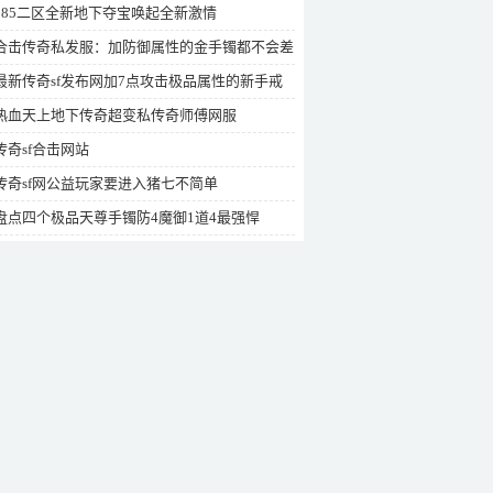
185二区全新地下夺宝唤起全新激情
合击传奇私发服：加防御属性的金手镯都不会差
四个大极品金手镯
最新传奇sf发布网加7点攻击极品属性的新手戒
古铜戒指
热血天上地下传奇超变私传奇师傅网服
传奇sf合击网站
传奇sf网公益玩家要进入猪七不简单
盘点四个极品天尊手镯防4魔御1道4最强悍