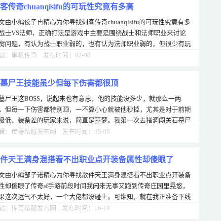
客传奇chuanqisifu的可玩性究竟有多高
文由小编佼子冉精心为你寻找刺客传奇chuanqisifu的可玩性究竟有多
战士VS法师，正确打法是游戏中主要是围绕战士和法师职业来讨论
衡问题，有认为战士职业弱的，也有认为法师职业弱的，但很少有玩
认为道士职业弱。在受到法师魔法攻击
辑：单机传奇 发布时间：02-08
墓尸王技能虽少但每下伤害都很顶
墓尸王这BOSS，说起来也有意思，他的技能没多少，就那么一两
，但每一下伤害都特别顶，一不算小心就被他秒掉，尤其是对于前期
级低、装备差的玩家来说，简直是噩梦。我第一次去猪洞闯关石墓尸
的时候，没摸清他的套路，刚凑上去就被他
辑：传奇私服发布网 发布时间：05-05
件天王满身混搭看不出职业点开装备属性却傻眼了
文由小编邹子诺精心为你寻找散件天王满身混搭看不出职业点开装备
性却傻眼了传奇sf手游前段时间我闲来无事又跑到传奇庄园里晃悠，
果这次运气不太好，一个大佬都没碰上。可谁知，就在我正准备下线
时候，智者无惑突然出现在了我的视野
辑：传奇私服发布网 发布时间：10-10