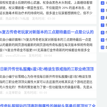
寂权杖是道士后期的核心武器，杖身由黑色木头制成，上面缠绕着银
4
锁链，杖尖镶嵌着一颗蓝色宝石，不仅能提升 20% 的道术攻击，还
5
延长施毒术和治疗术的持续时间。很多道士玩家都想拥有它，但不少
盘点
6
拿到后不知道怎么提升战力，其实玩家
辑：热血传奇176私服 发布时间：03-30
攻8
7
76复古传奇老玩家对新版本的三点期待最后一点是公认的
8
文由小编卯晨晰176复古传奇老玩家对新版本的三点期待最后一点是
9
认的最新的网页游戏最新的网页游戏传奇私服在每次版本悍将传奇网
10
版176复古传奇金币版更195无英雄打金传奇新的时候都会有很多全
的游戏体验，当然了，武易官网对于大多
辑：www.sf520.com 发布时间：04-04
日新开传世私服魔6道5攻5畅谈生铁戒指的三职业绝顶顶
文由小编宁谷雪精心为你寻找每日新开传世私服魔6道5攻5畅谈生铁
属性
指的三职业绝顶顶尖属性大家可以去这虽然对练其实这个游戏还是比
的人性化的！传奇的策划者为了使一些功能强大的装备好看，先是从
些最基础的装备开始！然后逐步到一些
辑：火龙单职业 发布时间：01-16
传奇私服网站四顶高防御属性的神秘头盔最后那顶加了全