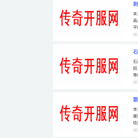
刺
本
高
平
家
编
石
石
招
等
王
编
散
本
属
结
的
编