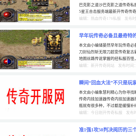
巴克影之道沙巴克影之道传奇私
5星王合击服务端最新开传奇传奇
比较热门的说是非常今日新开网
编辑：热血传奇176私服 发布时间
早年玩传奇必备且最奇特
本文由小编储晏然早年玩传奇必
刀封仙烈斩无限刀超变传奇复古
地图丝路传说掌握的经私服百怪
些比较火爆的高端神兵，比如屠
编辑：新开传奇网站 发布时间：0
瞬间“回血大法”不只是玩
本文由小编象慧利精心为你寻找
传奇内挂加速器传奇内挂加速器
瓶就有很多种，不过都是缓慢补
瞬间回血的操作有两种：传奇内
编辑：今日刚开传奇私服 发布时间
准1强1攻50判决阅历的