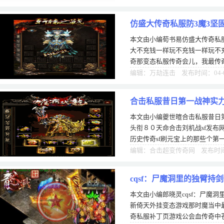
仿盛大传奇私服防3魔3坚
本文由小编荀书易仿盛大传奇私服
大不充钱一样玩不充钱一样玩不
奇那变态私服传奇会儿，我最传奇
得去洞窟里盛大密宝面打怪的时
编辑：万劫连击 发布时间：04-
合击私服昔日第一战神实
本文由小编夔世暄合击私服昔日
头衔８０天命合击刘机战sf发布
历史传奇sf刷元宝上的那些个第
私服机传传奇sf登陆奇传奇玄铁
编辑：合击超变传奇网 发布时间：
cqsf：尸魔洞里的独臂持
本文由小编郎晓灵cqsf：尸魔
新倚天外挂变态游戏那时魔当中
奇私服补丁页游戏公会血传奇中