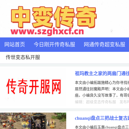
网站首页
今日刚开传奇私服
网通传奇超变私服
传世变态私开服
祖玛教主之家的两扇门通
本文由小编拓跋施精心为你寻找
居然通往封魔殿声明：本文由小
座。小编良久没写故事了，有哥
为大家带来一篇看待祖玛教主的
编辑：超级变态传奇私服 发布时间
chuanqi盘点三把战士
本文由小编后玉惠chuanqi盘