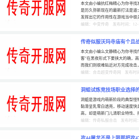
本文由小编抗红梅精心为你寻找准
是历久弥新现在的最新打法是道
发挥出它的作用性在游戏当中很
职业可以利用他的高伤害技能秒
编辑：中变传奇 发布时间：12-
传奇似服沃玛寺庙有个且战
本文由小编么文静精心为你寻找
大
客”在黑夜形式下要挟大的确，
而我们则很难贴近对方完成攻击
户端直追着对方，那么这是没有
编辑：合击超变传奇网 发布时间：
洞蛆试炼竞技场职业选择
洞蛆是游戏内萌新阶段的典型怪
黏滑呈乳雪白透亮，移动速度快
高，却是萌新门儿清职业特性、
技场活动是游戏内最中心竞技玩
编辑：传奇私服合击 发布时间：1
攻44屠龙不是上限那把攻