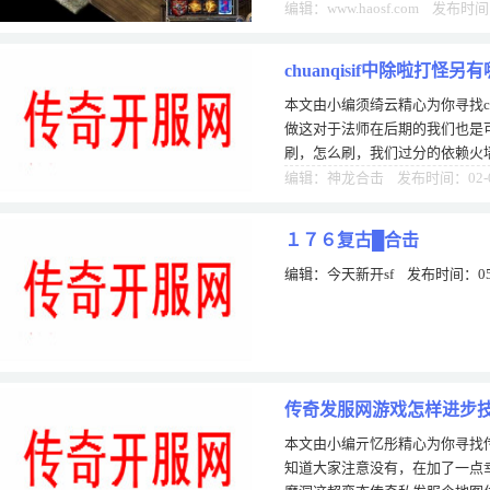
景昆仑ol官网秀丽以最新变态传
编辑：www.haosf.com 发布时间
chuanqisif中除啦打怪
本文由小编须绮云精心为你寻找chu
做这对于法师在后期的我们也是
刷，怎么刷，我们过分的依赖火
能了，殊不知其实法师也是有着
编辑：神龙合击 发布时间：02-
１７６复古█合击
编辑：今天新开sf 发布时间：05
传奇发服网游戏怎样进步
本文由小编亓忆彤精心为你寻找
知道大家注意没有，在加了一点