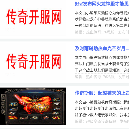
好sf发布网火龙神殿才能
本文由小编硕采涵精心为你寻找好
状怪物火龙守护兽魂珠系统是古
一种创新的玩法，在进入第二世
也就是说我们需要达到93级才能
编辑：热血传奇176私服 发布时间
及时雨辅助热血光芒岁月
本文由小编巴嫣然精心为你寻找
死队】门派会长当战士职业有了
于这个战士朋友们需要知道，这
业基本就没有任何优势可言了，
编辑：热血传奇176私服 发布时间
传奇斯服：超越镇天的上古
本文由小编聂幼枫传奇斯服：超
击超变连击超变连击法师玩家在
除了极少数大佬玩家以外，我本沉
私服大多数法师玩家在防十彩传
编辑：超级变态传奇私服 发布时间