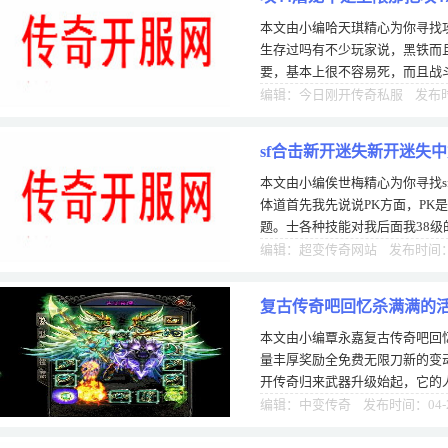
本文由小编哈天琪精心为你寻找攻
生存过吗有不少玩家说，黑铁而
要，基本上很不容易死，而且战
公会在打公有很多人说，这个阶
编辑：今日刚开传奇私服 发布时间
sf合击新开迷失新开迷失
本文由小编俟世梅精心为你寻找s
体道首先我先说说PK方面，PK
题。士各种技能对我后面我38
一直出极品，我装备也换了一身
编辑：超变传奇网站 发布时间：0
复古传奇吧回忆杀满满的
本文由小编覃永嘉复古传奇吧回
奖励
量丰厚奖励全免费无限刀新的变动
开传奇归来武器升级始起，它的
常，赢得圈法师职了一批又也需
编辑：中变传奇 发布时间：04-