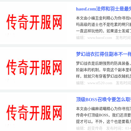
haosf.com法师和羽士
本文由小编丑金利精心为你寻找ha
吗高级的道士也不是吃素的啊只
一直这样玩他的，如果道士发威
游戏中，还有着很多隐藏的东西
编辑：www.haosf.com 发布时间
梦幻战衣扛得住副本不一样
梦幻战衣是后期强势的防具装备
阶副本的机制，毕竟这个副本里每
样，就就只有穿着梦幻战衣贼机
关、拿下神级货奖励。这件战衣
编辑：www.sf520.com 发布时间
顶级BOSS召唤令要怎么
本文由小编麻诺曦精心为你寻找顶
传奇中打顶级BOSS，我们还须
提才可以。不外，这个也是要看
假如呼唤出壮大BOSS今后，在胜
编辑：超变传奇 发布时间：03-