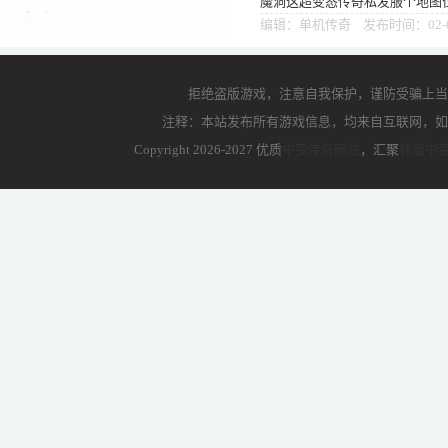
魔洞这超变态传奇私发服个地图
想要进入是没有丝毫影响的，相
编辑：单机传奇 发布时间：02-
拒绝盗版游戏，注意自我保护，谨防受骗上当
注释：本站发布所有游戏信息，均来自互联网，如
Copyright 2026-2027 优质
中变传奇网站
，汇聚
韩版中